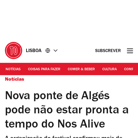
Ir
Ir
para
para
o
o
conteúdo
rodapé
LISBOA
SUBSCREVER
NOTÍCIAS
COISAS PARA FAZER
COMER & BEBER
CULTURA
COMPR
Notícias
Nova ponte de Algés
pode não estar pronta a
tempo do Nos Alive