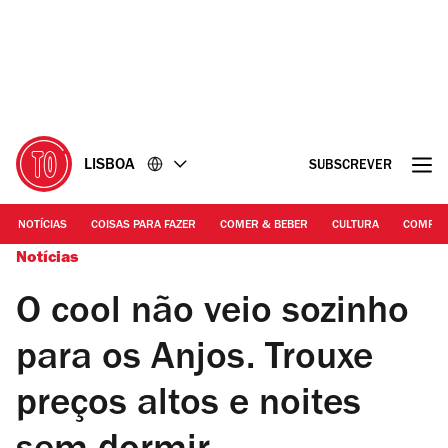
Ir
Ir
para
para
o
o
conteúdo
rodapé
LISBOA
SUBSCREVER
NOTÍCIAS
COISAS PARA FAZER
COMER & BEBER
CULTURA
COMPR
Notícias
O cool não veio sozinho
para os Anjos. Trouxe
preços altos e noites