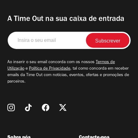
A Time Out na sua caixa de entrada
Insira
o
seu
email
Ao inserir o seu email concorda com os nossos
Termos de
Utilização
e
Política de Privacidade
, tal como concorda em receber
emails da Time Out com notícias, eventos, ofertas e promoções de
parceiros.
Sobre nós
Contacte-nos