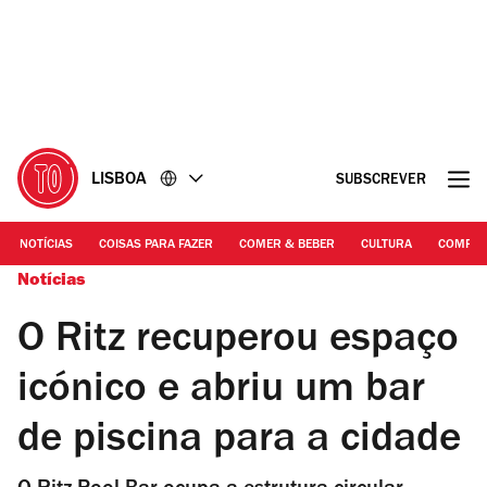
Ir
Ir
para
para
o
o
conteúdo
rodapé
LISBOA
SUBSCREVER
NOTÍCIAS
COISAS PARA FAZER
COMER & BEBER
CULTURA
COMPR
Notícias
O Ritz recuperou espaço
icónico e abriu um bar
de piscina para a cidade