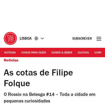
Ir
Ir
para
para
o
o
conteúdo
rodapé
LISBOA
SUBSCREVER
NOTÍCIAS
COISAS PARA FAZER
COMER & BEBER
CULTURA
COMPR
Notícias
As cotas de Filipe
Folque
O Rossio na Betesga #14 – Toda a cidade em
pequenas curiosidades