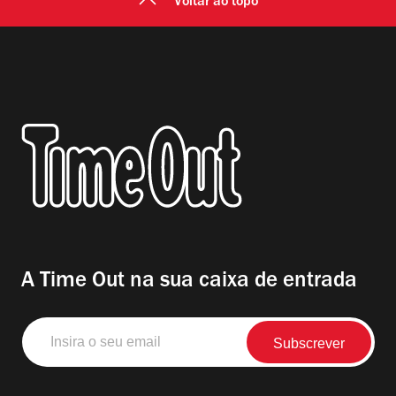
Voltar ao topo
A Time Out na sua caixa de entrada
Insira
o
seu
email