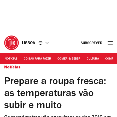
Ir
Ir
para
para
o
o
conteúdo
rodapé
LISBOA
SUBSCREVER
NOTÍCIAS
COISAS PARA FAZER
COMER & BEBER
CULTURA
COMPR
Notícias
Prepare a roupa fresca:
as temperaturas vão
subir e muito