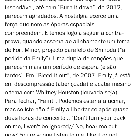
Zero
(2024). Os fãs, esses, por alguma razão
insondável, até com “Burn it down”, de 2012,
parecem agradados. A nostalgia exerce uma
força que nem as óperas espaciais
compreendem. E temos logo a seguir a contra-
prova, quando assoma ao alinhamento um tema
de Fort Minor, projecto paralelo de Shinoda (“a
pedido da Emily”). Uma dupla de canções que
parecem mais um período de espera (e são
tantos). Em “Bleed it out”, de 2007, Emily já está
em descompressão (abençoada) e acaba mesmo
o tema com Whitney Houston (louvada seja).
Para fechar, “Faint”. Podemos estar a alucinar,
mas se isto não é Emily a libertar-se após quase
duas horas de concerto… “Don’t turn your back
on me, I won't be ignored// No, hear me out