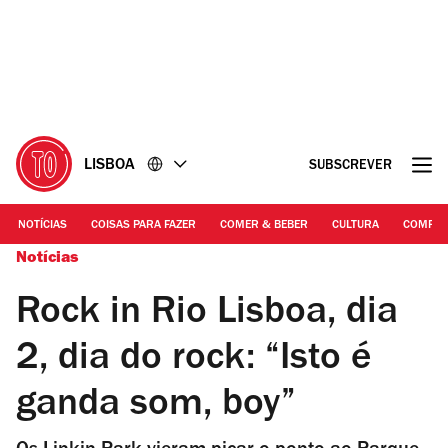
Ir
Ir
para
para
o
o
conteúdo
rodapé
LISBOA
SUBSCREVER
NOTÍCIAS
COISAS PARA FAZER
COMER & BEBER
CULTURA
COMPR
Notícias
Rock in Rio Lisboa, dia
2, dia do rock: “Isto é
ganda som, boy”