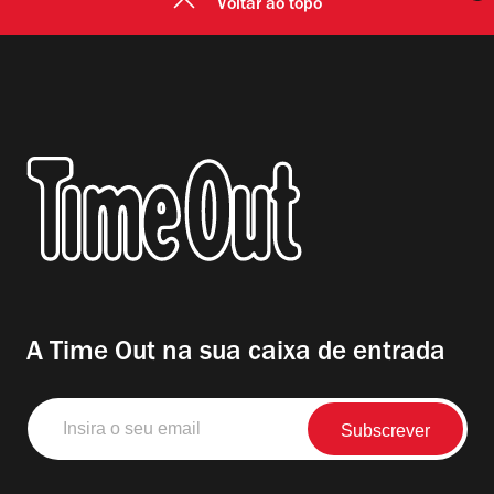
Voltar ao topo
A Time Out na sua caixa de entrada
Insira
o
seu
email