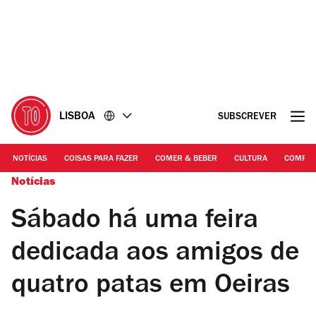
Ir
Ir
para
para
o
o
conteúdo
rodapé
LISBOA
SUBSCREVER
NOTÍCIAS
COISAS PARA FAZER
COMER & BEBER
CULTURA
COMPR
Notícias
Sábado há uma feira
dedicada aos amigos de
quatro patas em Oeiras