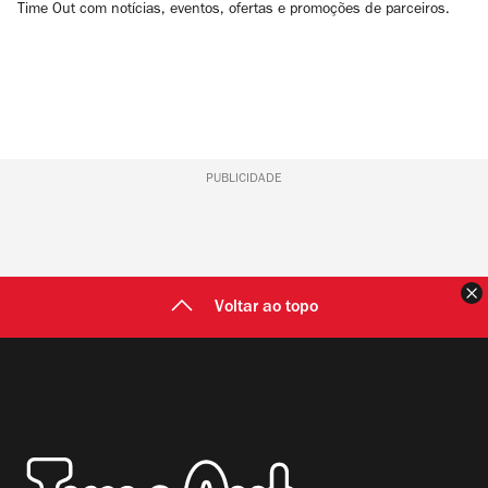
Time Out com notícias, eventos, ofertas e promoções de parceiros.
PUBLICIDADE
F
Voltar ao topo