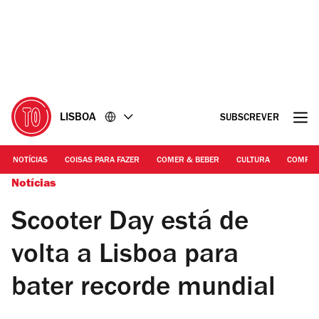
Ir
Ir
para
para
o
o
conteúdo
rodapé
LISBOA
SUBSCREVER
NOTÍCIAS
COISAS PARA FAZER
COMER & BEBER
CULTURA
COMPR
Notícias
Scooter Day está de
volta a Lisboa para
bater recorde mundial