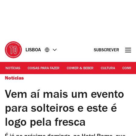
Ir
Ir
para
para
o
o
conteúdo
rodapé
LISBOA
SUBSCREVER
NOTÍCIAS
COISAS PARA FAZER
COMER & BEBER
CULTURA
COMPR
Notícias
Vem aí mais um evento
para solteiros e este é
logo pela fresca