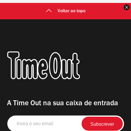
F
Voltar ao topo
A Time Out na sua caixa de entrada
Insira
o