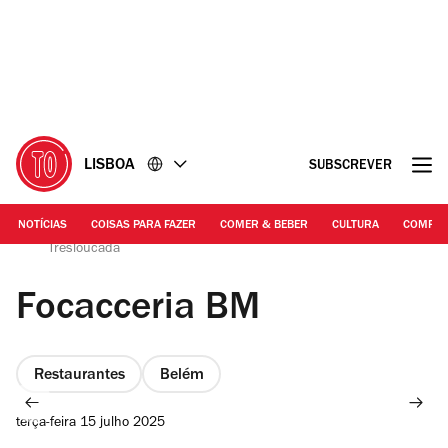
Ir
Ir
para
para
o
o
conteúdo
rodapé
LISBOA
SUBSCREVER
NOTÍCIAS
COISAS PARA FAZER
COMER & BEBER
CULTURA
COMPR
Rita Chantre | Focaccia especial de figos e focaccia
Tresloucada
Focacceria BM
Restaurantes
Belém
terça-feira 15 julho 2025