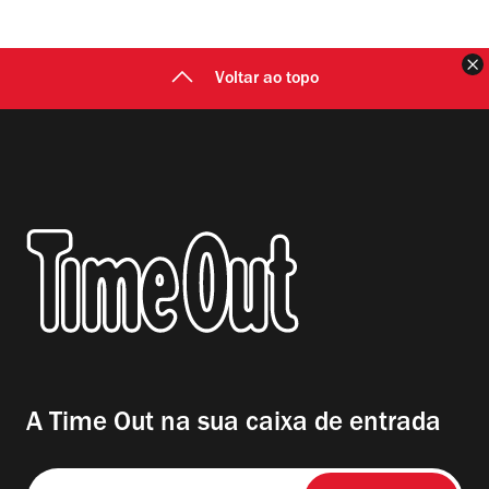
F
Voltar ao topo
A Time Out na sua caixa de entrada
Insira