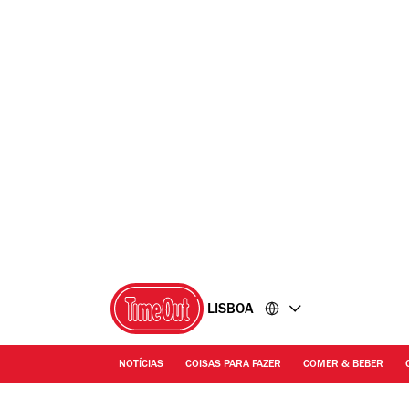
Ir
Ir
para
para
o
o
conteúdo
rodapé
LISBOA
NOTÍCIAS
COISAS PARA FAZER
COMER & BEBER