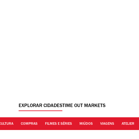
EXPLORAR CIDADES
TIME OUT MARKETS
CULTURA
COMPRAS
FILMES E SÉRIES
MIÚDOS
VIAGENS
ATELIER