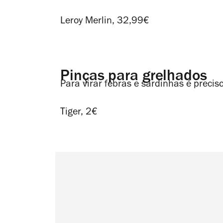
Leroy Merlin, 32,99€
Pinças para grelhados
Para virar febras e sardinhas é precis
Tiger, 2€