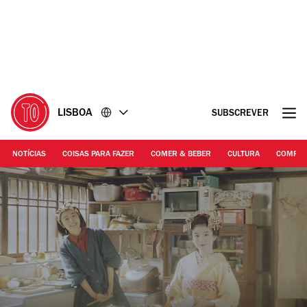
Ir
Ir
para
para
o
o
conteúdo
rodapé
LISBOA
SUBSCREVER
NOTÍCIAS
COISAS PARA FAZER
COMER & BEBER
CULTURA
COMPR