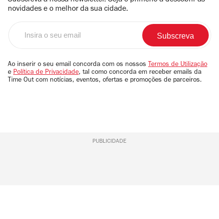
Subscreva a nossa newsletter. Seja o primerio a descobrir as
novidades e o melhor da sua cidade.
Insira
o
seu
email
Ao inserir o seu email concorda com os nossos
Termos de Utilização
e
Política de Privacidade
, tal como concorda em receber emails da
Time Out com notícias, eventos, ofertas e promoções de parceiros.
PUBLICIDADE