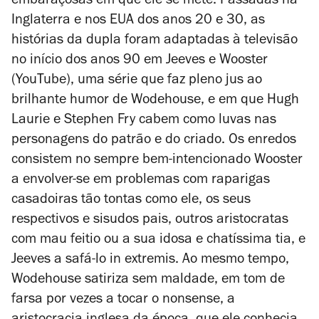
embaraçosas em que ele se mete. Passadas na
Inglaterra e nos EUA dos anos 20 e 30, as
histórias da dupla foram adaptadas à televisão
no início dos anos 90 em
Jeeves e Wooster
(YouTube), uma série que faz pleno jus ao
brilhante humor de Wodehouse, e em que Hugh
Laurie e Stephen Fry cabem como luvas nas
personagens do patrão e do criado. Os enredos
consistem no sempre bem-intencionado Wooster
a envolver-se em problemas com raparigas
casadoiras tão tontas como ele, os seus
respectivos e sisudos pais, outros aristocratas
com mau feitio ou a sua idosa e chatíssima tia, e
Jeeves a safá-lo
in extremis
. Ao mesmo tempo,
Wodehouse satiriza sem maldade, em tom de
farsa por vezes a tocar o
nonsense
, a