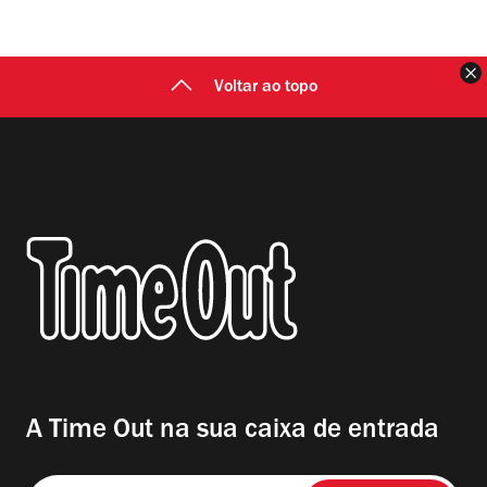
F
Voltar ao topo
A Time Out na sua caixa de entrada