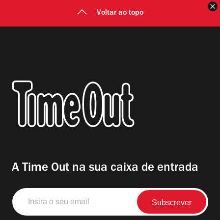
F
Voltar ao topo
A Time Out na sua caixa de entrada
Insira
o
seu