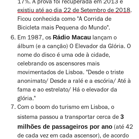
17%. A prova foi recuperada em 2013 e
existiu até ao dia 22 de Setembro de 2018
.
Ficou conhecida como "A Corrida de
Bicicleta mais Pequena do Mundo".
Rádio Macau
Em 1987, os
lançam o
álbum (e a canção)
O Elevador da Glória
. O
nome do disco é uma ode à cidade,
celebrando os ascensores mais
movimentados de Lisboa. "
Desde o triste
anonimato/
Desde a ralé e a escória/ Até à
fama e ao estrelato/ Há o elevador da
glória."
Com o
boom
do turismo em Lisboa, o
3
sistema passou a transportar cerca de
milhões de passageiros por ano
(até 42
de cada vez em cada ascensor), de acordo