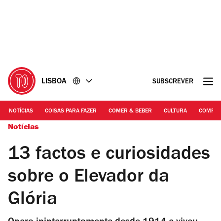
Ir
Ir
para
para
o
o
conteúdo
rodapé
LISBOA
SUBSCREVER
NOTÍCIAS
COISAS PARA FAZER
COMER & BEBER
CULTURA
COMPR
Notícias
13 factos e curiosidades
sobre o Elevador da
Glória