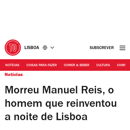
Ir
Ir
para
para
o
o
conteúdo
rodapé
LISBOA
SUBSCREVER
NOTÍCIAS
COISAS PARA FAZER
COMER & BEBER
CULTURA
COMPR
Notícias
Morreu Manuel Reis, o
homem que reinventou
a noite de Lisboa