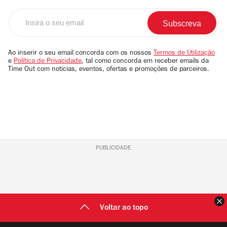
Insira
o
seu
email
Ao inserir o seu email concorda com os nossos
Termos de Utilização
e
Política de Privacidade
, tal como concorda em receber emails da
Time Out com notícias, eventos, ofertas e promoções de parceiros.
PUBLICIDADE
F
Voltar ao topo