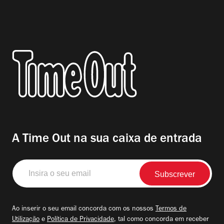
A Time Out na sua caixa de entrada
Insira
o
seu
email
Ao inserir o seu email concorda com os nossos
Termos de
Utilização
e
Política de Privacidade
, tal como concorda em receber