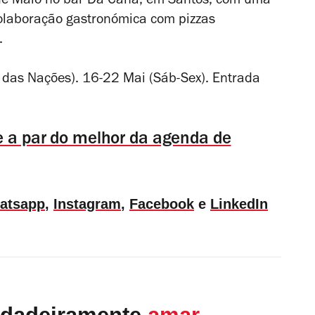
de Maio no bar Da Cana, em Santos, com uma
 colaboração gastronómica com pizzas
.
 das Nações). 16-22 Mai (Sáb-Sex). Entrada
e a par do melhor da agenda de
atsapp
,
Instagram
,
Facebook
e
LinkedIn