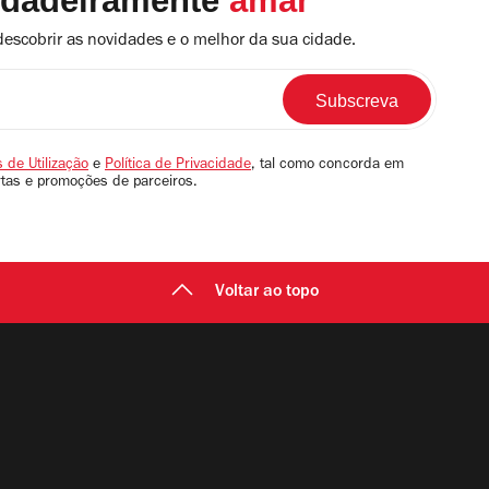
rdadeiramente
amar
descobrir as novidades e o melhor da sua cidade.
 de Utilização
e
Política de Privacidade
, tal como concorda em
rtas e promoções de parceiros.
Voltar ao topo