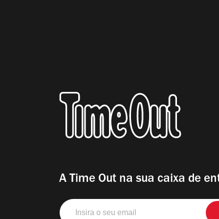
A Time Out na sua caixa de en
Insira
o