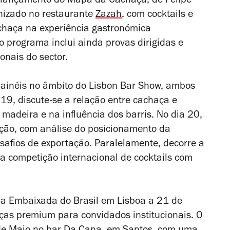
o lançamento do
Mapa da Cachaça
, de Felipe
nizado no restaurante
Zazah
, com cocktails e
chaça na experiência gastronómica
 programa inclui ainda provas dirigidas e
onais do sector.
ainéis no âmbito do Lisbon Bar Show, ambos
 19, discute-se a relação entre cachaça e
madeira e na influência dos barris. No dia 20,
ação, com análise do posicionamento da
afios de exportação. Paralelamente, decorre a
a competição internacional de cocktails com
na Embaixada do Brasil em Lisboa a 21 de
as premium para convidados institucionais. O