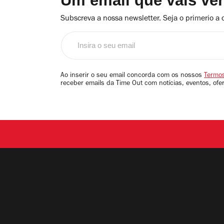
Um email que vais ve
Subscreva a nossa newsletter. Seja o primerio a 
Insira
o
seu
email
Ao inserir o seu email concorda com os nossos
Termos
receber emails da Time Out com notícias, eventos, ofe