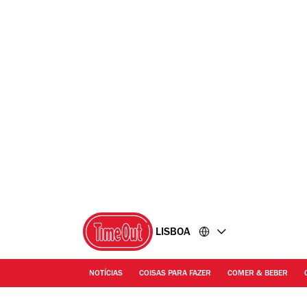
Ir
Ir
para
para
o
o
conteúdo
rodapé
LISBOA
NOTÍCIAS
COISAS PARA FAZER
COMER & BEBER