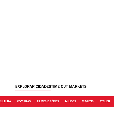
EXPLORAR CIDADES
TIME OUT MARKETS
CULTURA
COMPRAS
FILMES E SÉRIES
MIÚDOS
VIAGENS
ATELIER