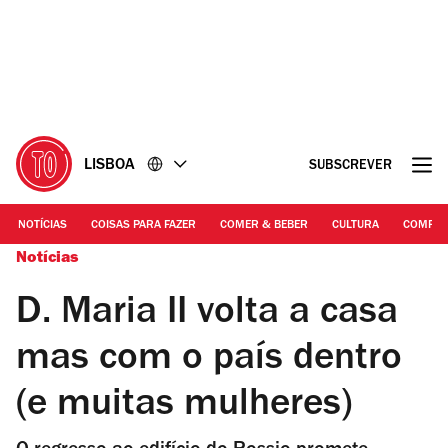
Ir
Ir
para
para
o
o
conteúdo
rodapé
LISBOA
SUBSCREVER
NOTÍCIAS
COISAS PARA FAZER
COMER & BEBER
CULTURA
COMPR
Notícias
D. Maria II volta a casa
mas com o país dentro
(e muitas mulheres)