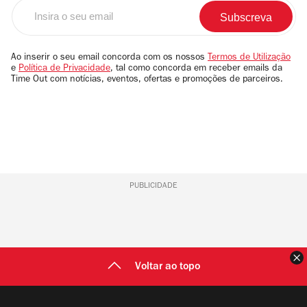
Insira
o
seu
email
Ao inserir o seu email concorda com os nossos
Termos de Utilização
e
Política de Privacidade
, tal como concorda em receber emails da
Time Out com notícias, eventos, ofertas e promoções de parceiros.
PUBLICIDADE
F
Voltar ao topo