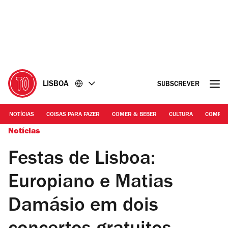
Ir
Ir
para
para
o
o
conteúdo
rodapé
LISBOA
SUBSCREVER
NOTÍCIAS
COISAS PARA FAZER
COMER & BEBER
CULTURA
COMPR
Notícias
Festas de Lisboa:
Europiano e Matias
Damásio em dois