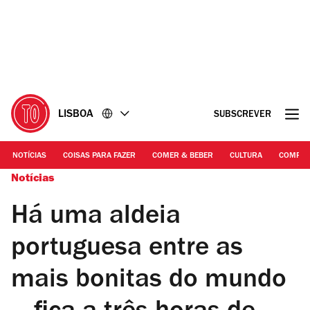
Ir
Ir
para
para
o
o
conteúdo
rodapé
LISBOA
SUBSCREVER
NOTÍCIAS
COISAS PARA FAZER
COMER & BEBER
CULTURA
COMPR
Notícias
Há uma aldeia
portuguesa entre as
mais bonitas do mundo