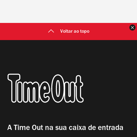
F
Voltar ao topo
A Time Out na sua caixa de entrada