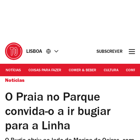
Ir
Ir
para
para
o
o
conteúdo
rodapé
LISBOA
SUBSCREVER
NOTÍCIAS
COISAS PARA FAZER
COMER & BEBER
CULTURA
COMPR
Notícias
O Praia no Parque
convida-o a ir bugiar
para a Linha