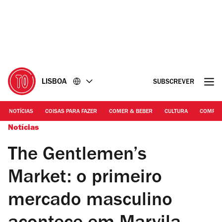
Ir
Ir
para
para
o
o
conteúdo
rodapé
LISBOA
SUBSCREVER
NOTÍCIAS
COISAS PARA FAZER
COMER & BEBER
CULTURA
COMPR
Notícias
The Gentlemen’s
Market: o primeiro
mercado masculino