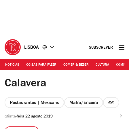
Ir
Ir
para
para
o
o
conteúdo
rodapé
LISBOA
SUBSCREVER
NOTÍCIAS
COISAS PARA FAZER
COMER & BEBER
CULTURA
COMPR
©Duarte Drago | Cavalera
Calavera
Restaurantes | Mexicano
Mafra/Ericeira
preço
2
quinta-feira 22 agosto 2019
de
4