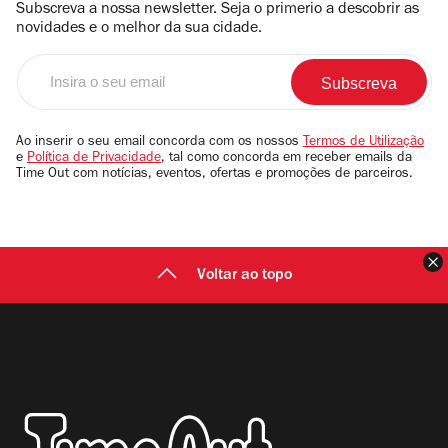
Subscreva a nossa newsletter. Seja o primerio a descobrir as
novidades e o melhor da sua cidade.
Insira
o
seu
email
Ao inserir o seu email concorda com os nossos
Termos de Utilização
e
Política de Privacidade
, tal como concorda em receber emails da
Time Out com notícias, eventos, ofertas e promoções de parceiros.
F
Voltar ao topo