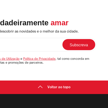
rdadeiramente
amar
descobrir as novidades e o melhor da sua cidade.
 de Utilização
e
Política de Privacidade
, tal como concorda em
rtas e promoções de parceiros.
Voltar ao topo