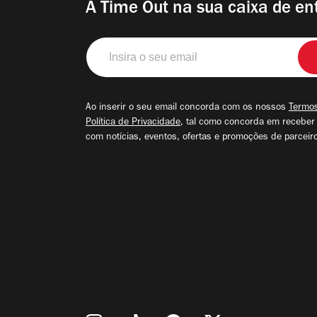
A Time Out na sua caixa de en
Insira
o
seu
email
Ao inserir o seu email concorda com os nossos
Termos
Política de Privacidade
, tal como concorda em receber
com notícias, eventos, ofertas e promoções de parceir