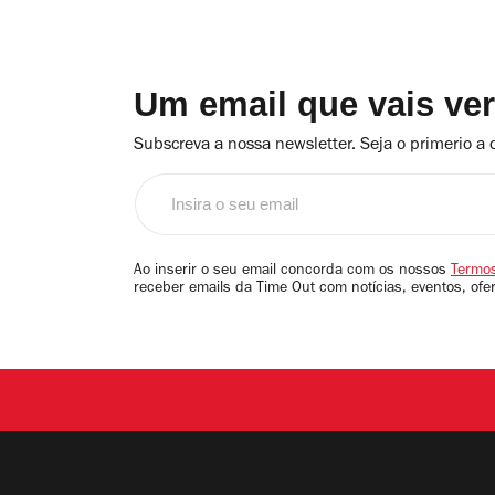
Um email que vais ve
Subscreva a nossa newsletter. Seja o primerio a 
Insira
o
seu
email
Ao inserir o seu email concorda com os nossos
Termos
receber emails da Time Out com notícias, eventos, ofe