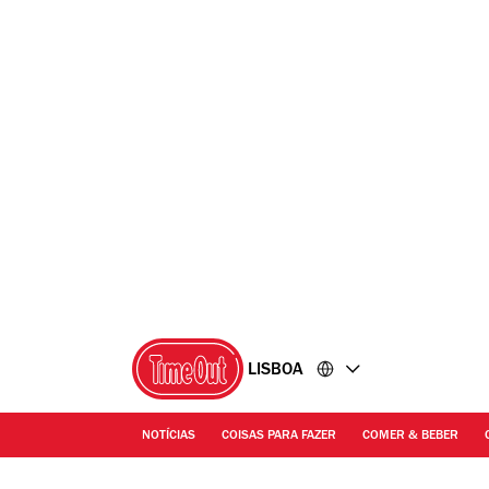
Ir
Ir
para
para
o
o
conteúdo
rodapé
LISBOA
NOTÍCIAS
COISAS PARA FAZER
COMER & BEBER