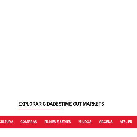
EXPLORAR CIDADES
TIME OUT MARKETS
CULTURA
COMPRAS
FILMES E SÉRIES
MIÚDOS
VIAGENS
ATELIER