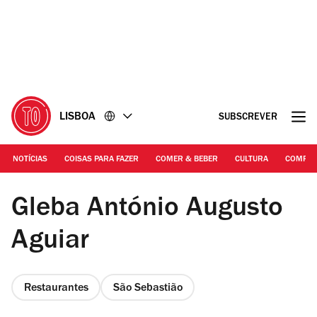
Ir
Ir
para
para
o
o
conteúdo
rodapé
LISBOA
SUBSCREVER
NOTÍCIAS
COISAS PARA FAZER
COMER & BEBER
CULTURA
COMPR
Francisco Romão Pereira
Gleba António Augusto
Aguiar
Restaurantes
São Sebastião