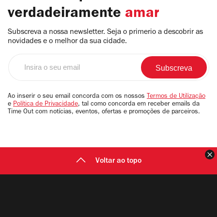
verdadeiramente
amar
Subscreva a nossa newsletter. Seja o primerio a descobrir as
novidades e o melhor da sua cidade.
Insira
o
seu
email
Ao inserir o seu email concorda com os nossos
Termos de Utilização
e
Política de Privacidade
, tal como concorda em receber emails da
Time Out com notícias, eventos, ofertas e promoções de parceiros.
F
Voltar ao topo