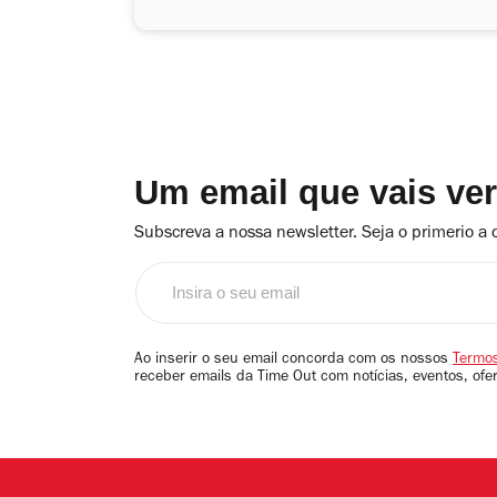
Um email que vais ve
Subscreva a nossa newsletter. Seja o primerio a 
Insira
o
seu
email
Ao inserir o seu email concorda com os nossos
Termos
receber emails da Time Out com notícias, eventos, ofe