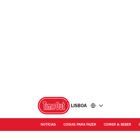
Ir
Ir
para
para
o
o
conteúdo
rodapé
LISBOA
NOTÍCIAS
COISAS PARA FAZER
COMER & BEBER