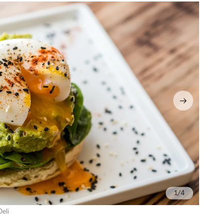
/4
eli
©D