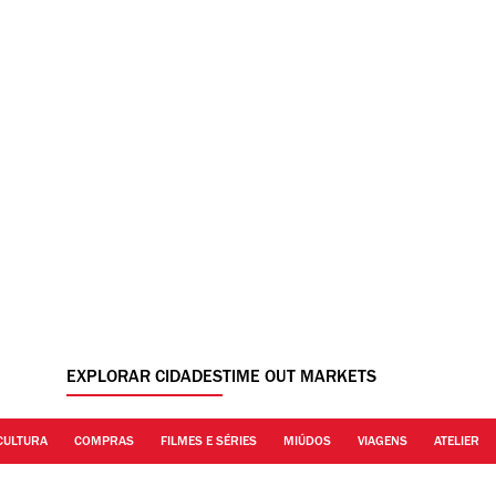
EXPLORAR CIDADES
TIME OUT MARKETS
CULTURA
COMPRAS
FILMES E SÉRIES
MIÚDOS
VIAGENS
ATELIER