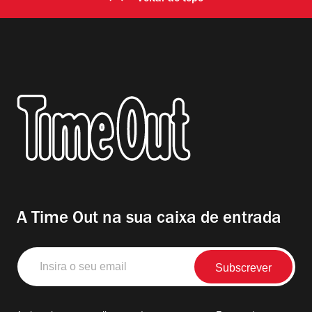
A Time Out na sua caixa de entrada
Insira
o
seu
email