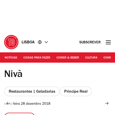
Ir
Ir
para
para
o
o
conteúdo
rodapé
LISBOA
SUBSCREVER
NOTÍCIAS
COISAS PARA FAZER
COMER & BEBER
CULTURA
COMPR
©Manuel Manso
Nivà
Restaurantes | Geladarias
Princípe Real
sexta-feira 28 dezembro 2018