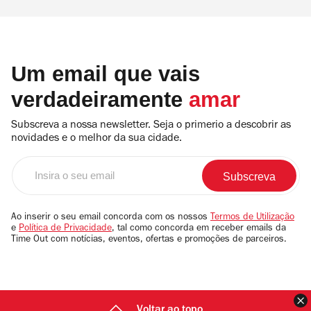
Um email que vais
verdadeiramente
amar
Subscreva a nossa newsletter. Seja o primerio a descobrir as
novidades e o melhor da sua cidade.
Insira
o
seu
email
Ao inserir o seu email concorda com os nossos
Termos de Utilização
e
Política de Privacidade
, tal como concorda em receber emails da
Time Out com notícias, eventos, ofertas e promoções de parceiros.
F
Voltar ao topo