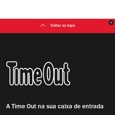
F
Voltar ao topo
A Time Out na sua caixa de entrada