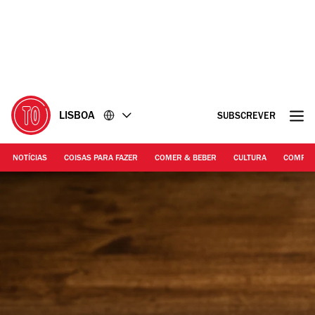
Ir
Ir
para
para
o
o
conteúdo
rodapé
LISBOA
SUBSCREVER
NOTÍCIAS
COISAS PARA FAZER
COMER & BEBER
CULTURA
COMPR