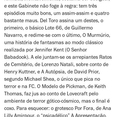
e este
Gabinete
não foge à regra: tem três
episódios muito bons, um assim-assim e quatro
bastante maus. Del Toro assina um destes, o
primeiro, o básico
Lote 66
, de Guillermo
Navarro, e redime-se com o último,
O Murmúrio
,
uma história de fantasmas ao modo clássico
realizada por Jennifer Kent (
O Senhor
Babadook
). A ele juntam-se os arrepiantes
Ratos
de Cemitério
, de Lorenzo Natali, sobre conto de
Henry Kuttner, e
A Autópsia
, de David Prior,
segundo Michael Shea, o único que pica no
terror e na FC.
O Modelo de Pickman
, de Keith
Thomas, faz jus ao conto de Lovecraft pelo
ambiente de terror gótico-cósmico, mas o final é
coxo. Para esquecer: o grotesco
Por Fora
, de Ana
Lilly Amirpour, o “psicadélico”
A Apresentação
,