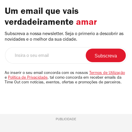
Um email que vais
verdadeiramente
amar
Subscreva a nossa newsletter. Seja o primerio a descobrir as
novidades e o melhor da sua cidade.
Insira
o
seu
email
Ao inserir o seu email concorda com os nossos
Termos de Utilização
e
Política de Privacidade
, tal como concorda em receber emails da
Time Out com notícias, eventos, ofertas e promoções de parceiros.
PUBLICIDADE