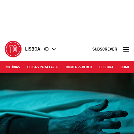
Ir
Ir
para
para
o
o
conteúdo
rodapé
LISBOA
SUBSCREVER
NOTÍCIAS
COISAS PARA FAZER
COMER & BEBER
CULTURA
COMPR