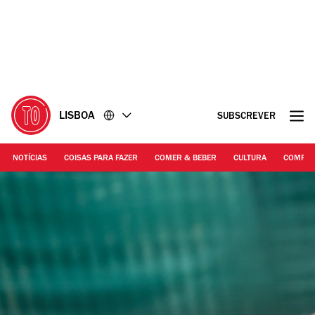
Ir
Ir
para
para
o
o
conteúdo
rodapé
LISBOA
SUBSCREVER
NOTÍCIAS
COISAS PARA FAZER
COMER & BEBER
CULTURA
COMPR