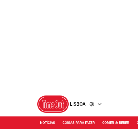
Ir
Ir
para
para
o
o
conteúdo
rodapé
LISBOA
NOTÍCIAS
COISAS PARA FAZER
COMER & BEBER