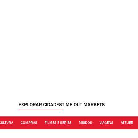
EXPLORAR CIDADES
TIME OUT MARKETS
CULTURA
COMPRAS
FILMES E SÉRIES
MIÚDOS
VIAGENS
ATELIER