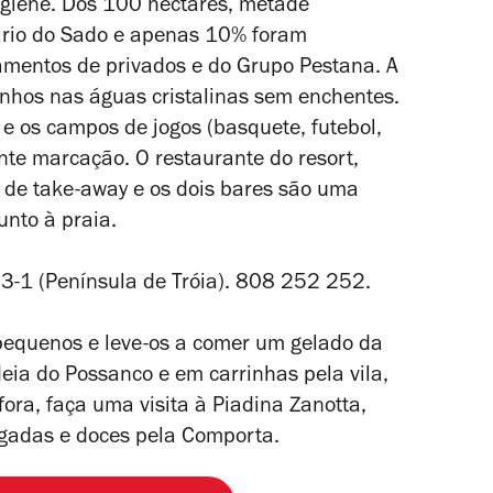
igiene. Dos 100 hectares, metade
ário do Sado e apenas 10% foram
amentos de privados e do Grupo Pestana. A
banhos nas águas cristalinas sem enchentes.
s e os campos de jogos (basquete, futebol,
nte marcação. O restaurante do resort,
e de take-away e os dois bares são uma
unto à praia.
53-1 (Península de Tróia). 808 252 252.
pequenos e leve-os a comer um gelado da
deia do Possanco e em carrinhas pela vila,
ora, faça uma visita à Piadina Zanotta,
lgadas e doces pela Comporta.