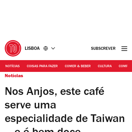
Ir
Ir
para
para
o
o
conteúdo
rodapé
LISBOA
SUBSCREVER
NOTÍCIAS
COISAS PARA FAZER
COMER & BEBER
CULTURA
COMPR
Notícias
Nos Anjos, este café
serve uma
especialidade de Taiwan