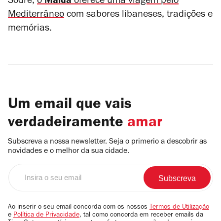
Sodré,
o
Maída
oferece uma viagem pelo
Mediterrâneo
com sabores libaneses, tradições e
memórias.
Um email que vais
verdadeiramente
amar
Subscreva a nossa newsletter. Seja o primerio a descobrir as
novidades e o melhor da sua cidade.
Insira
o
seu
email
Ao inserir o seu email concorda com os nossos
Termos de Utilização
e
Política de Privacidade
, tal como concorda em receber emails da