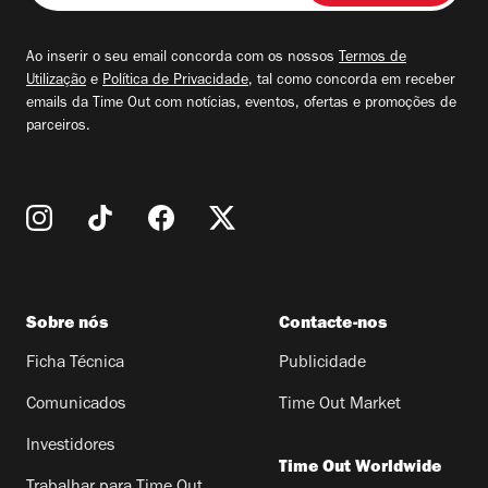
seu
email
Ao inserir o seu email concorda com os nossos
Termos de
Utilização
e
Política de Privacidade
, tal como concorda em receber
emails da Time Out com notícias, eventos, ofertas e promoções de
parceiros.
Sobre nós
Contacte-nos
Ficha Técnica
Publicidade
Comunicados
Time Out Market
Investidores
Time Out Worldwide
Trabalhar para Time Out