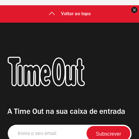
F
Voltar ao topo
A Time Out na sua caixa de entrada
Insira
o