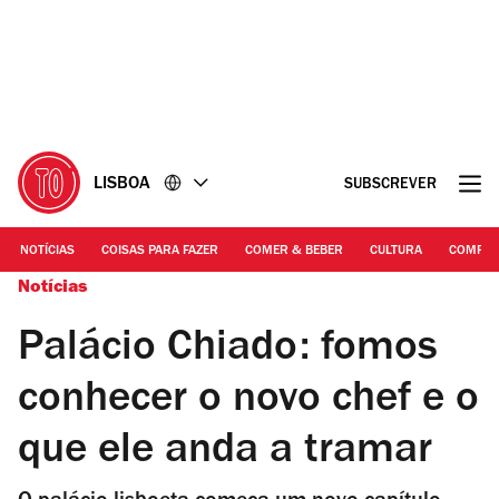
Ir
Ir
para
para
o
o
conteúdo
rodapé
LISBOA
SUBSCREVER
NOTÍCIAS
COISAS PARA FAZER
COMER & BEBER
CULTURA
COMPR
Notícias
Palácio Chiado: fomos
conhecer o novo chef e o
que ele anda a tramar