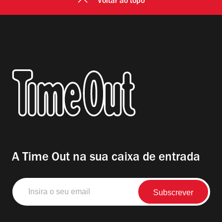
Voltar ao topo
A Time Out na sua caixa de entrada
Insira
o
seu
email