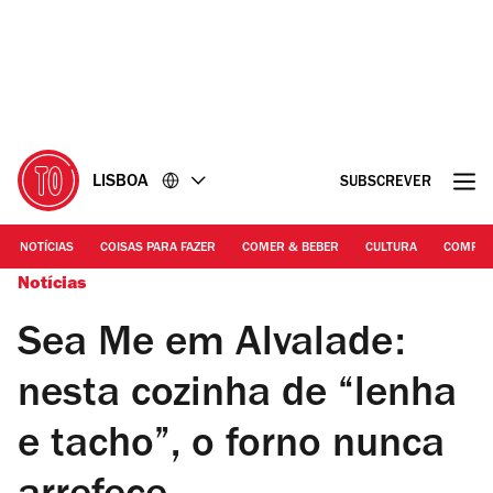
Ir
Ir
para
para
o
o
conteúdo
rodapé
LISBOA
SUBSCREVER
NOTÍCIAS
COISAS PARA FAZER
COMER & BEBER
CULTURA
COMPR
Notícias
Sea Me em Alvalade:
nesta cozinha de “lenha
e tacho”, o forno nunca