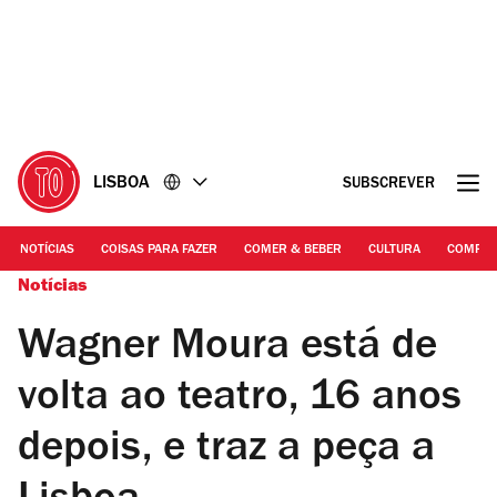
Ir
Ir
para
para
o
o
conteúdo
rodapé
LISBOA
SUBSCREVER
NOTÍCIAS
COISAS PARA FAZER
COMER & BEBER
CULTURA
COMPR
Notícias
Wagner Moura está de
volta ao teatro, 16 anos
depois, e traz a peça a