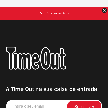
F
Voltar ao topo
A Time Out na sua caixa de entrada
Insira