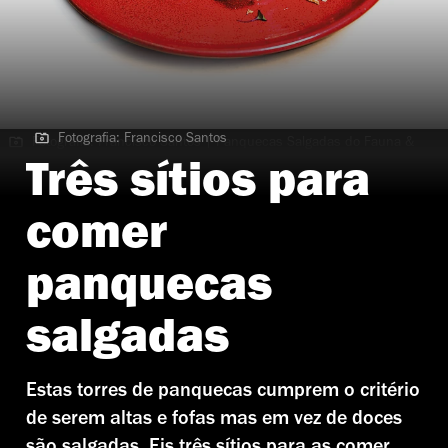
Fotografia: Francisco Santos
Fotografia: Francisco Santos | Panquecas Salgadas do Fauna &
Flora
Três sítios para
comer
panquecas
salgadas
Estas torres de panquecas cumprem o critério
de serem altas e fofas mas em vez de doces