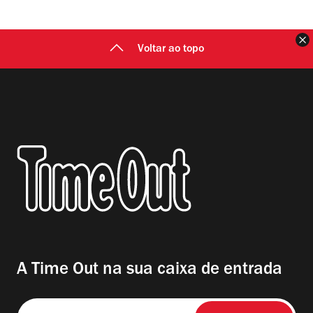
F
Voltar ao topo
A Time Out na sua caixa de entrada
Insira