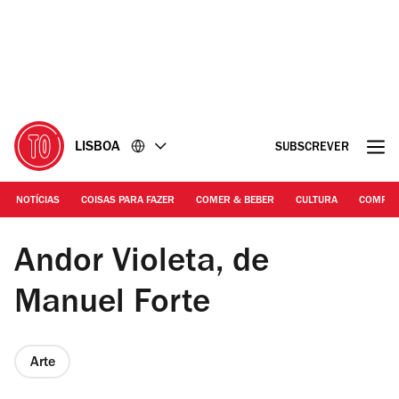
Ir
Ir
para
para
o
o
conteúdo
rodapé
LISBOA
SUBSCREVER
NOTÍCIAS
COISAS PARA FAZER
COMER & BEBER
CULTURA
COMPR
© Carbonara Studio | Andor Violeta, Manuel Forte
Andor Violeta, de
Manuel Forte
Arte