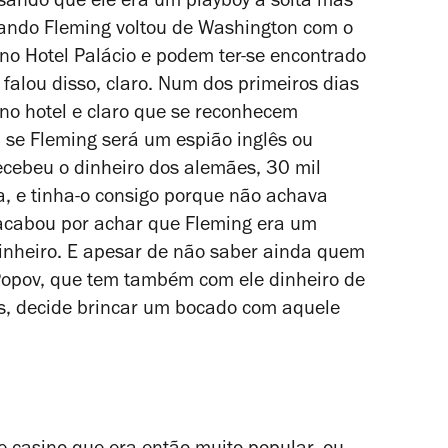
isando que ele era um playboy à solta mas
ando Fleming voltou de Washington com o
no Hotel Palácio e podem ter-se encontrado
alou disso, claro. Num dos primeiros dias
no hotel e claro que se reconhecem
se Fleming será um espião inglês ou
cebeu o dinheiro dos alemães, 30 mil
, e tinha-o consigo porque não achava
 acabou por achar que Fleming era um
 dinheiro. E apesar de não saber ainda quem
. Popov, que tem também com ele dinheiro de
es, decide brincar um bocado com aquele