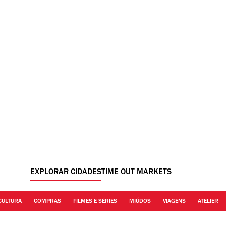
EXPLORAR CIDADES
TIME OUT MARKETS
CULTURA
COMPRAS
FILMES E SÉRIES
MIÚDOS
VIAGENS
ATELIER