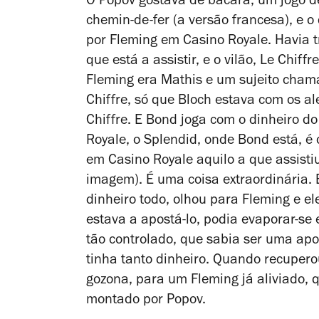
O Popov gostava de bacará, um jogo de
chemin-de-fer (a versão francesa), e o 
por Fleming em
Casino Royale
. Havia 
que está a assistir, e o vilão, Le Chif
Fleming era Mathis e um sujeito chamad
Chiffre, só que Bloch estava com os a
Chiffre. E Bond joga com o dinheiro d
Royale
, o Splendid, onde Bond está, é
em Casino Royale aquilo a que assisti
imagem). É uma coisa extraordinária.
dinheiro todo, olhou para Fleming e el
estava a apostá-lo, podia evaporar-s
tão controlado, que sabia ser uma apos
tinha tanto dinheiro. Quando recupero
gozona, para um Fleming já aliviado, 
montado por Popov.