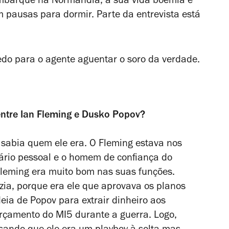
mbarque na Normandia, a sua vida boémia e
m pausas para dormir. Parte da entrevista está
.
edo para o agente aguentar o soro da verdade.
 entre Ian Fleming e Dusko Popov?
 sabia quem ele era. O Fleming estava nos
etário pessoal e o homem de confiança do
 Fleming era muito bom nas suas funções.
zia, porque era ele que aprovava os planos
eia de Popov para extrair dinheiro aos
orçamento do MI5 durante a guerra. Logo,