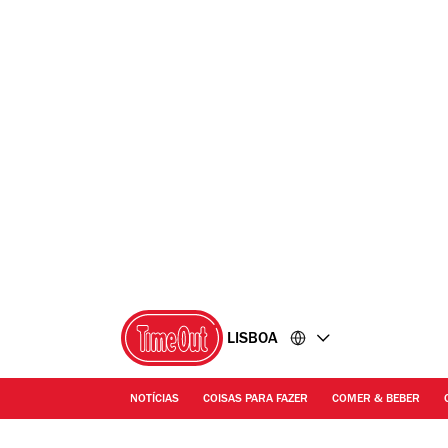
Ir
Ir
para
para
o
o
conteúdo
rodapé
LISBOA
NOTÍCIAS
COISAS PARA FAZER
COMER & BEBER