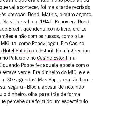
 casino que era então muito popular, ou
que vai acontecer, foi mais tarde recriado
três pessoas: Bond, Mathis, o outro agente,
fre. Na vida real, em 1941, Popov era Bond,
o Bloch, que identifico no livro, era Le
lemães e não com os russos, como o Le
o MI6, tal como Popov jogou. Em
Casino
 o
Hotel Palácio
do Estoril. Fleming recriou
u no Palácio e no
Casino Estoril
(na
 E quando Popov fez aquela aposta com o
e estava verde. Era dinheiro do MI6, e ele
e em 30 segundos! Mas Popov era tão bom e
ta segura - Bloch, apesar de rico, não
u o dinheiro, olha para trás de forma
que percebe que foi tudo um espectáculo