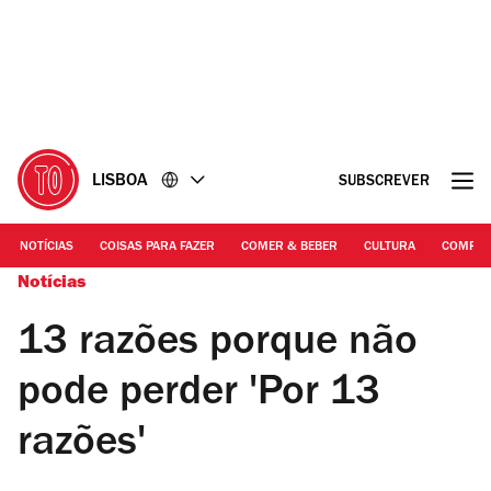
Ir
Ir
para
para
o
o
conteúdo
rodapé
LISBOA
SUBSCREVER
NOTÍCIAS
COISAS PARA FAZER
COMER & BEBER
CULTURA
COMPR
Notícias
13 razões porque não
pode perder 'Por 13
razões'