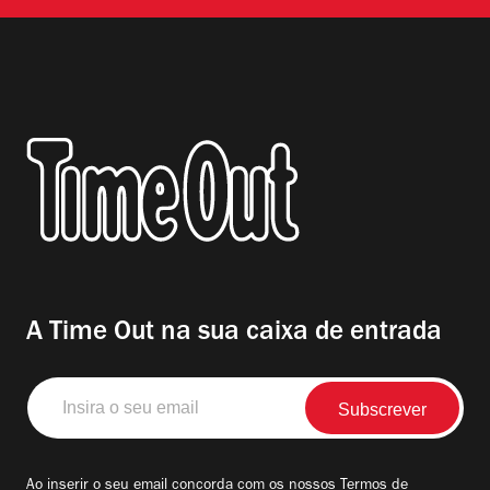
A Time Out na sua caixa de entrada
Insira
o
seu
email
Ao inserir o seu email concorda com os nossos
Termos de