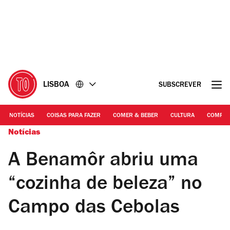
Ir
Ir
para
para
o
o
conteúdo
rodapé
LISBOA
SUBSCREVER
NOTÍCIAS
COISAS PARA FAZER
COMER & BEBER
CULTURA
COMPR
Notícias
A Benamôr abriu uma
“cozinha de beleza” no
Campo das Cebolas