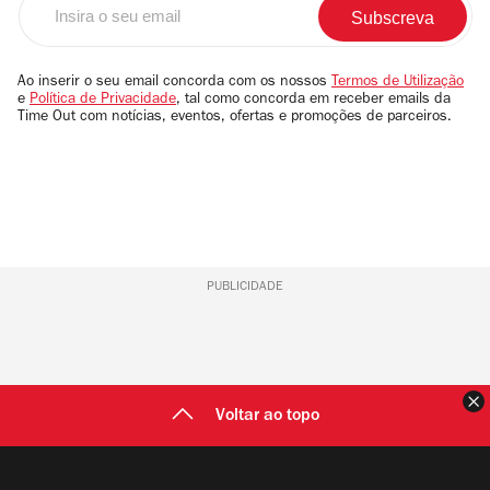
o
seu
email
Ao inserir o seu email concorda com os nossos
Termos de Utilização
e
Política de Privacidade
, tal como concorda em receber emails da
Time Out com notícias, eventos, ofertas e promoções de parceiros.
PUBLICIDADE
F
Voltar ao topo