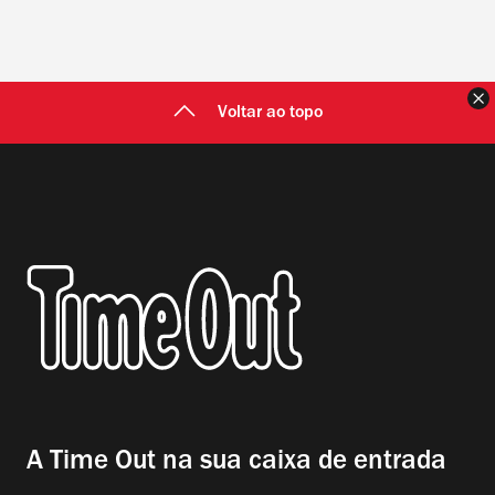
F
Voltar ao topo
A Time Out na sua caixa de entrada