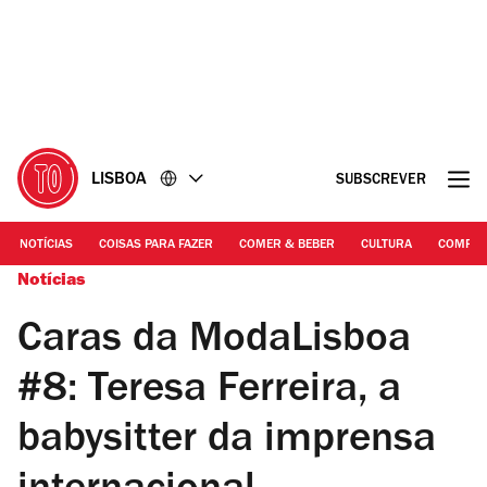
Ir
Ir
para
para
o
o
conteúdo
rodapé
LISBOA
SUBSCREVER
NOTÍCIAS
COISAS PARA FAZER
COMER & BEBER
CULTURA
COMPR
Notícias
Caras da ModaLisboa
#8: Teresa Ferreira, a
babysitter da imprensa