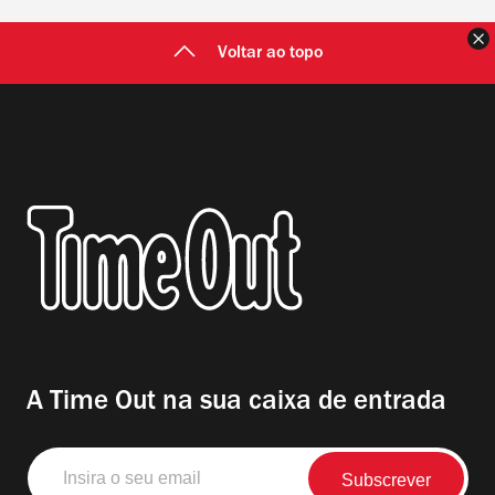
F
Voltar ao topo
A Time Out na sua caixa de entrada
Insira
o