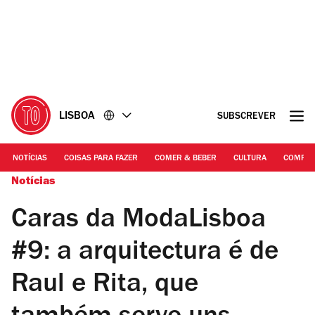
Ir
Ir
para
para
o
o
conteúdo
rodapé
LISBOA
SUBSCREVER
NOTÍCIAS
COISAS PARA FAZER
COMER & BEBER
CULTURA
COMPR
Notícias
Caras da ModaLisboa
#9: a arquitectura é de
Raul e Rita, que