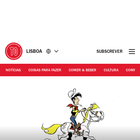
Ir
Ir
para
para
o
o
conteúdo
rodapé
LISBOA
SUBSCREVER
NOTÍCIAS
COISAS PARA FAZER
COMER & BEBER
CULTURA
COMPR