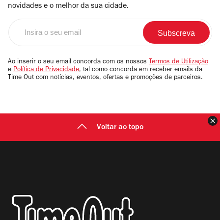
novidades e o melhor da sua cidade.
Insira
o
seu
email
Ao inserir o seu email concorda com os nossos
Termos de Utilização
e
Política de Privacidade
, tal como concorda em receber emails da
Time Out com notícias, eventos, ofertas e promoções de parceiros.
F
Voltar ao topo