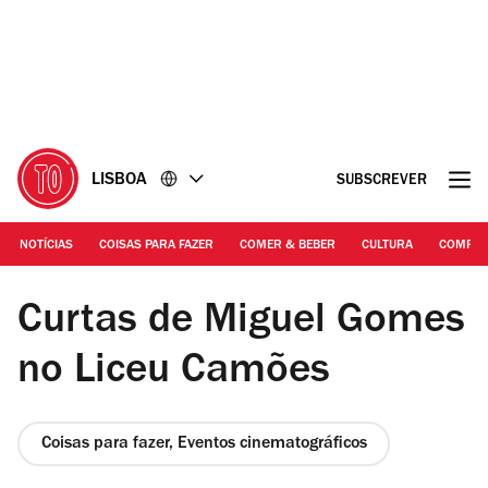
Ir
Ir
para
para
o
o
conteúdo
rodapé
LISBOA
SUBSCREVER
NOTÍCIAS
COISAS PARA FAZER
COMER & BEBER
CULTURA
COMPR
LEFFEST/ divulgação | Kalkitos, de Miguel Gomes
Curtas de Miguel Gomes
no Liceu Camões
Coisas para fazer, Eventos cinematográficos