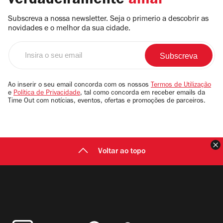
verdadeiramente
amar
Subscreva a nossa newsletter. Seja o primerio a descobrir as
novidades e o melhor da sua cidade.
Insira
o
seu
email
Ao inserir o seu email concorda com os nossos
Termos de Utilização
e
Política de Privacidade
, tal como concorda em receber emails da
Time Out com notícias, eventos, ofertas e promoções de parceiros.
F
Voltar ao topo