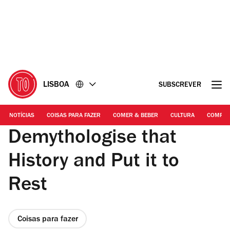
Ir
Ir
para
para
o
o
conteúdo
rodapé
LISBOA
SUBSCREVER
NOTÍCIAS
COISAS PARA FAZER
COMER & BEBER
CULTURA
COMPR
Demythologise that
History and Put it to
Rest
Coisas para fazer