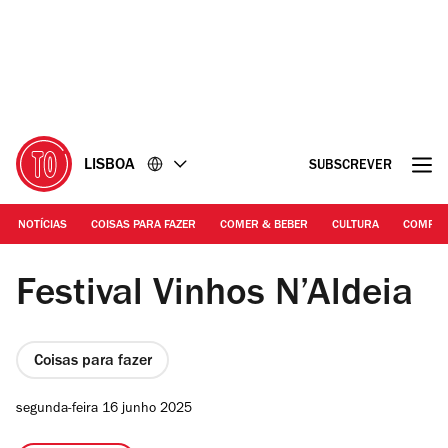
Ir
Ir
para
para
o
o
conteúdo
rodapé
LISBOA
SUBSCREVER
NOTÍCIAS
COISAS PARA FAZER
COMER & BEBER
CULTURA
COMPR
DR
Festival Vinhos N’Aldeia
Coisas para fazer
segunda-feira 16 junho 2025