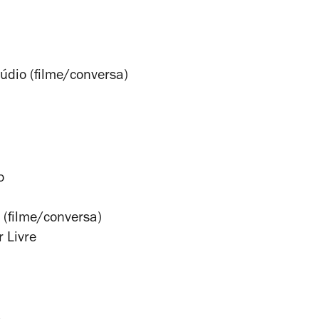
údio (filme/conversa)
o
o (filme/conversa)
r Livre