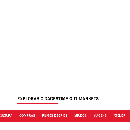
EXPLORAR CIDADES
TIME OUT MARKETS
CULTURA
COMPRAS
FILMES E SÉRIES
MIÚDOS
VIAGENS
ATELIER