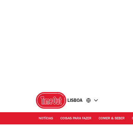
Ir
Ir
para
para
o
o
conteúdo
rodapé
LISBOA
NOTÍCIAS
COISAS PARA FAZER
COMER & BEBER