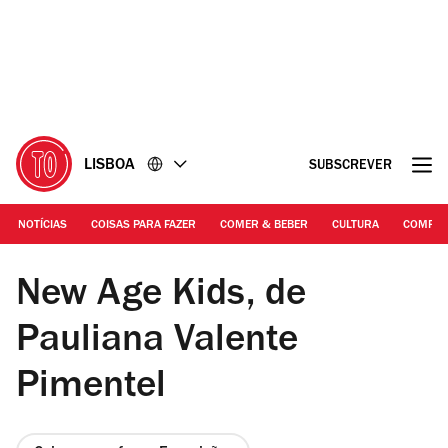
Ir
Ir
para
para
o
o
conteúdo
rodapé
LISBOA
SUBSCREVER
NOTÍCIAS
COISAS PARA FAZER
COMER & BEBER
CULTURA
COMPR
Pauliana Valente Pimental | New Age Kids
New Age Kids, de
Pauliana Valente
Pimentel