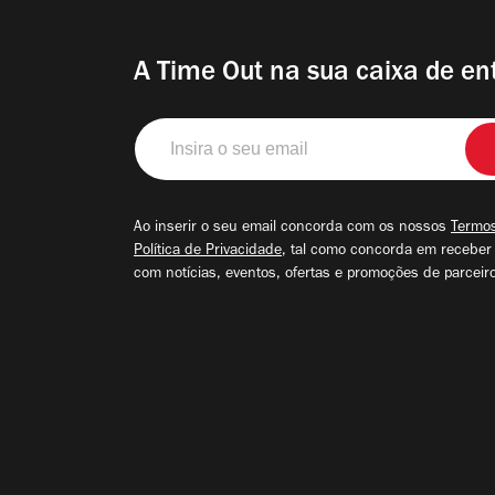
A Time Out na sua caixa de en
Insira
o
seu
email
Ao inserir o seu email concorda com os nossos
Termos
Política de Privacidade
, tal como concorda em receber
com notícias, eventos, ofertas e promoções de parceir