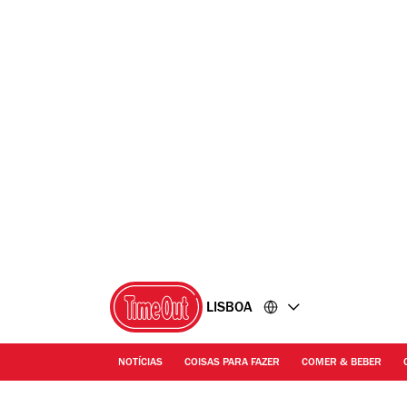
Ir
Ir
para
para
o
o
conteúdo
rodapé
LISBOA
NOTÍCIAS
COISAS PARA FAZER
COMER & BEBER