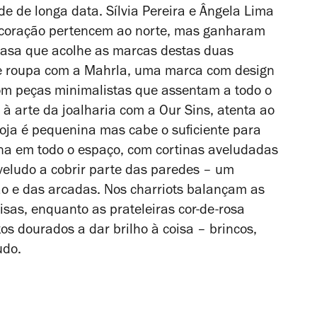
e de longa data. Sílvia Pereira e Ângela Lima
 coração pertencem ao norte, mas ganharam
asa que acolhe as marcas destas duas
 de roupa com a Mahrla, uma marca com design
om peças minimalistas que assentam a todo o
 à arte da joalharia com a Our Sins, atenta ao
loja é pequenina mas cabe o suficiente para
na em todo o espaço, com cortinas aveludadas
veludo a cobrir parte das paredes – um
ão e das arcadas. Nos charriots balançam as
misas, enquanto as prateleiras cor-de-rosa
os dourados a dar brilho à coisa – brincos,
udo.