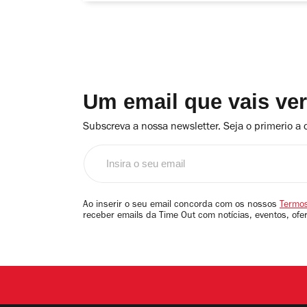
Um email que vais ve
Subscreva a nossa newsletter. Seja o primerio a 
Insira
o
seu
email
Ao inserir o seu email concorda com os nossos
Termos
receber emails da Time Out com notícias, eventos, ofe