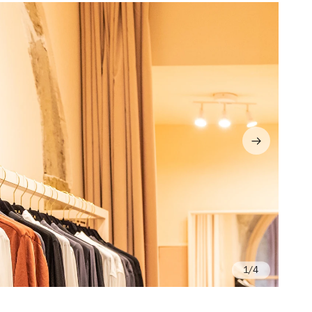
/4
In