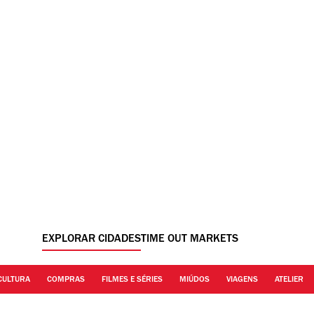
EXPLORAR CIDADES
TIME OUT MARKETS
CULTURA
COMPRAS
FILMES E SÉRIES
MIÚDOS
VIAGENS
ATELIER