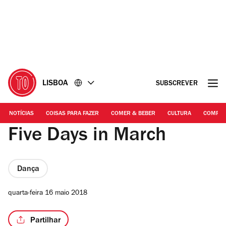
Ir
Ir
para
para
o
o
conteúdo
rodapé
LISBOA
SUBSCREVER
NOTÍCIAS
COISAS PARA FAZER
COMER & BEBER
CULTURA
COMPR
Five Days in March
Dança
quarta-feira 16 maio 2018
Partilhar