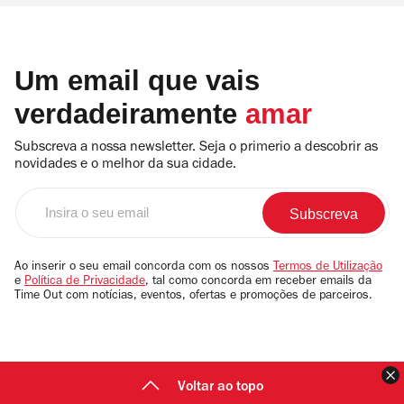
Um email que vais
verdadeiramente
amar
Subscreva a nossa newsletter. Seja o primerio a descobrir as
novidades e o melhor da sua cidade.
Insira
o
seu
email
Ao inserir o seu email concorda com os nossos
Termos de Utilização
e
Política de Privacidade
, tal como concorda em receber emails da
Time Out com notícias, eventos, ofertas e promoções de parceiros.
F
Voltar ao topo