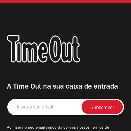
A Time Out na sua caixa de entrada
Insira
o
seu
email
Ao inserir o seu email concorda com os nossos
Termos de