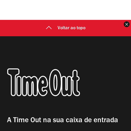
F
Voltar ao topo
A Time Out na sua caixa de entrada